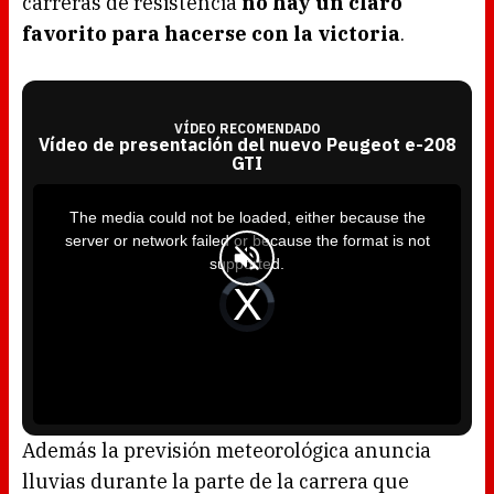
carreras de resistencia
no hay un claro
favorito para hacerse con la victoria
.
VÍDEO RECOMENDADO
Vídeo de presentación del nuevo Peugeot e-208
GTI
T
h
i
The media could not be loaded, either because the
s
i
server or network failed or because the format is not
s
a
supported.
m
o
d
V
a
i
l
d
w
e
i
o
n
P
d
l
o
a
w
y
.
e
r
i
s
l
o
Además la previsión meteorológica anuncia
a
d
lluvias durante la parte de la carrera que
i
n