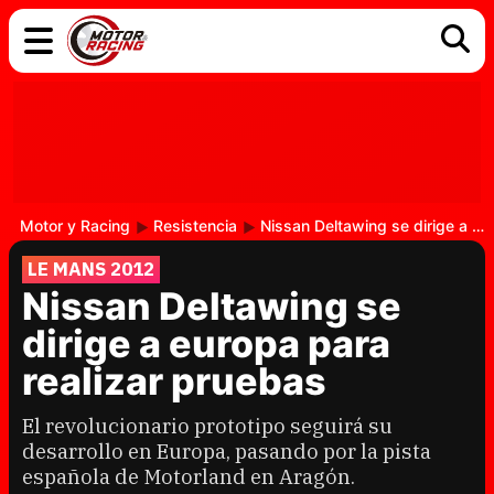
COCHES
ELÉCTRICOS
DGT
TECNOLOGÍA
MOTOS
MOTOGP
RACING
Motor y Racing
Resistencia
Nissan Deltawing se dirige a europa para realizar pruebas
LE MANS 2012
Nissan Deltawing se
dirige a europa para
realizar pruebas
El revolucionario prototipo seguirá su
desarrollo en Europa, pasando por la pista
española de Motorland en Aragón.