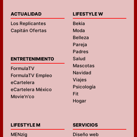
ACTUALIDAD
LIFESTYLE W
Los Replicantes
Bekia
Capitán Ofertas
Moda
Belleza
Pareja
Padres
Salud
ENTRETENIMIENTO
Mascotas
FormulaTV
Navidad
FormulaTV Empleo
Viajes
eCartelera
Psicología
eCartelera México
Fit
Movie'n'co
Hogar
LIFESTYLE M
SERVICIOS
MENzig
Diseño web