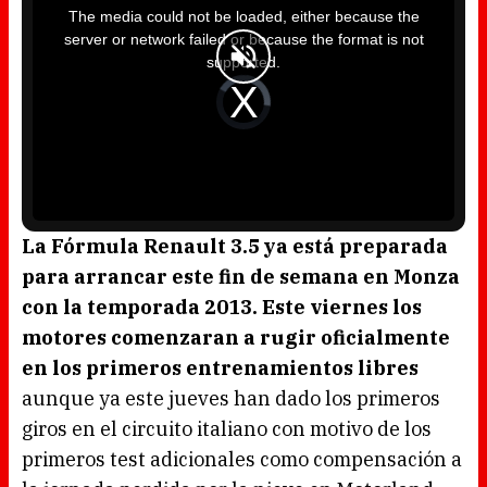
i
The media could not be loaded, either because the
s
i
server or network failed or because the format is not
s
a
supported.
m
o
d
V
a
i
l
d
w
e
i
o
n
P
d
l
o
a
w
y
.
e
r
i
s
l
o
La Fórmula Renault 3.5 ya está preparada
a
d
para arrancar este fin de semana en Monza
i
n
g
con la temporada 2013. Este viernes los
.
motores comenzaran a rugir oficialmente
en los primeros entrenamientos libres
aunque ya este jueves han dado los primeros
giros en el circuito italiano con motivo de los
primeros test adicionales como compensación a