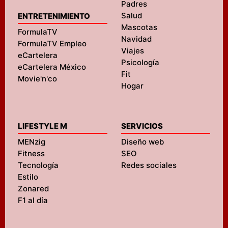
Padres
Salud
ENTRETENIMIENTO
Mascotas
FormulaTV
Navidad
FormulaTV Empleo
Viajes
eCartelera
Psicología
eCartelera México
Fit
Movie'n'co
Hogar
LIFESTYLE M
SERVICIOS
MENzig
Diseño web
Fitness
SEO
Tecnología
Redes sociales
Estilo
Zonared
F1 al día