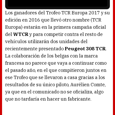
r
i
s
l
o
Los ganadores del Trofeo TCR Europa 2017 y su
a
d
edición en 2016 que llevó otro nombre (TCR
i
n
g
Europa) estarán en la primera campaña oficial
.
del
WTCR
y para competir contra el resto de
vehículos utilizarán dos unidades del
recientemente presentado
Peugeot 308 TCR
.
La colaboración de los belgas con la marca
francesa no parece que vaya a continuar como
el pasado año, en el que compitieron juntos en
ese Trofeo que se llevaron a casa gracias a los
resultados de su único piloto, Aurélien Comte,
ya que en el comunicado no se oficializa, algo
que no tardaría en hacer un fabricante.