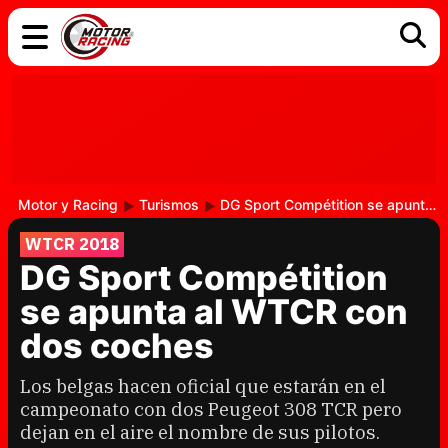
COCHES
ELÉCTRICOS
DGT
TECNOLOGÍA
MOTOS
MOTOGP
RACING
Motor y Racing
Turismos
DG Sport Compétition se apunta al WTCR con dos coches
WTCR 2018
DG Sport Compétition
se apunta al WTCR con
dos coches
Los belgas hacen oficial que estarán en el
campeonato con dos Peugeot 308 TCR pero
dejan en el aire el nombre de sus pilotos.