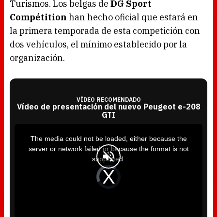
Turismos. Los belgas de
DG Sport
Compétition
han hecho oficial que estará en
la primera temporada de esta competición con
dos vehículos, el mínimo establecido por la
organización.
VÍDEO RECOMENDADO
Vídeo de presentación del nuevo Peugeot e-208
GTI
T
h
i
The media could not be loaded, either because the
s
i
server or network failed or because the format is not
s
a
supported.
m
o
d
V
a
i
l
d
w
e
i
o
n
P
d
l
o
a
w
y
.
e