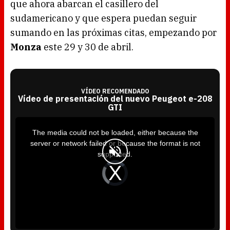
que ahora abarcan el casillero del
sudamericano y que espera puedan seguir
sumando en las próximas citas, empezando por
Monza
este 29 y 30 de abril.
VÍDEO RECOMENDADO
Vídeo de presentación del nuevo Peugeot e-208
GTI
T
h
i
The media could not be loaded, either because the
s
i
server or network failed or because the format is not
s
a
supported.
m
o
d
V
a
i
l
d
w
e
i
o
n
P
d
l
o
a
w
y
.
e
r
i
s