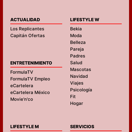
ACTUALIDAD
LIFESTYLE W
Los Replicantes
Bekia
Capitán Ofertas
Moda
Belleza
Pareja
Padres
Salud
ENTRETENIMIENTO
Mascotas
FormulaTV
Navidad
FormulaTV Empleo
Viajes
eCartelera
Psicología
eCartelera México
Fit
Movie'n'co
Hogar
LIFESTYLE M
SERVICIOS