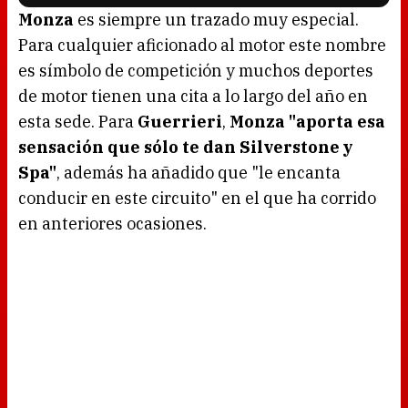
l
o
Monza
es siempre un trazado muy especial.
a
d
Para cualquier aficionado al motor este nombre
i
n
g
es símbolo de competición y muchos deportes
.
de motor tienen una cita a lo largo del año en
esta sede. Para
Guerrieri
,
Monza "aporta esa
sensación que sólo te dan Silverstone y
Spa"
, además ha añadido que "le encanta
conducir en este circuito" en el que ha corrido
en anteriores ocasiones.