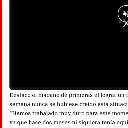
n
d
o
w
.
V
i
d
e
o
P
l
a
y
e
r
i
s
l
o
a
d
i
n
g
.
Destaco el hispano de primeras el lograr un
semana nunca se hubiese creído esta situació
"Hemos trabajado muy duro para este moment
ya que hace dos meses ni siquiera tenía equi