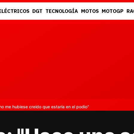
ELÉCTRICOS
DGT
TECNOLOGÍA
MOTOS
MOTOGP
RA
DGT
RACING
 me hubiese creído que estaría en el podio"