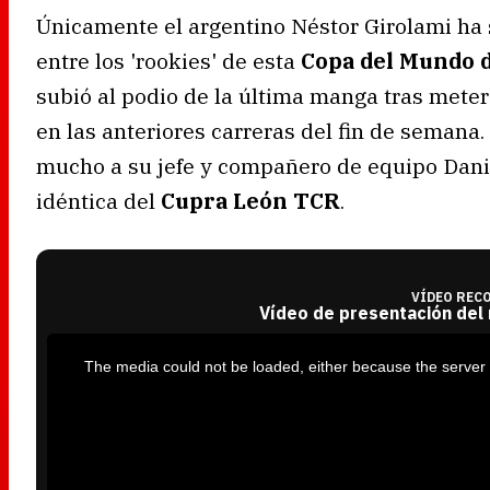
Únicamente el argentino Néstor Girolami h
entre los 'rookies' de esta
Copa del Mundo 
subió al podio de la última manga tras meter
en las anteriores carreras del fin de semana.
mucho a su jefe y compañero de equipo Danie
idéntica del
Cupra León TCR
.
VÍDEO REC
Vídeo de presentación del
T
h
i
The media could not be loaded, either because the server 
s
i
s
a
m
o
d
a
l
w
i