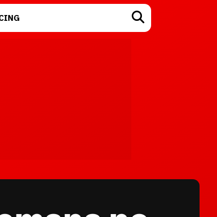
CING
TECNOLOGÍA