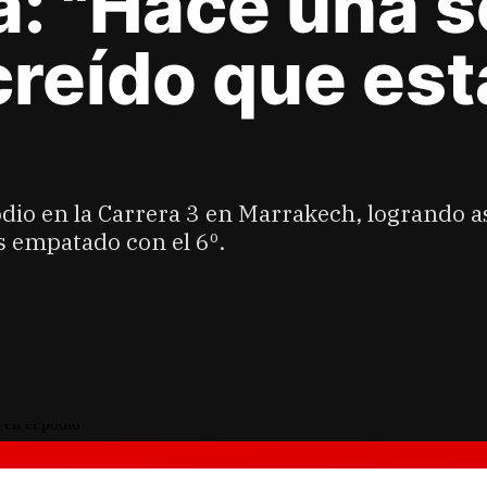
a: "Hace una 
reído que esta
podio en la Carrera 3 en Marrakech, logrando a
os empatado con el 6º.