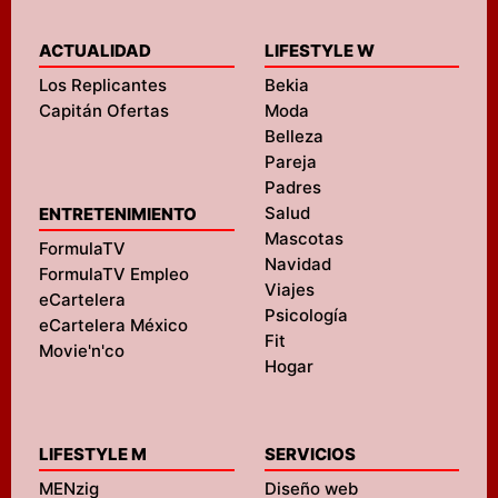
ACTUALIDAD
LIFESTYLE W
Los Replicantes
Bekia
Capitán Ofertas
Moda
Belleza
Pareja
Padres
Salud
ENTRETENIMIENTO
Mascotas
FormulaTV
Navidad
FormulaTV Empleo
Viajes
eCartelera
Psicología
eCartelera México
Fit
Movie'n'co
Hogar
LIFESTYLE M
SERVICIOS
MENzig
Diseño web