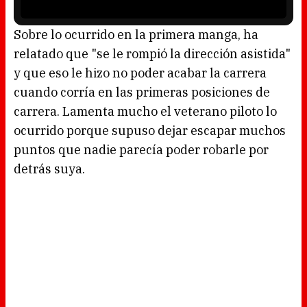
r
i
s
l
o
Sobre lo ocurrido en la primera manga, ha
a
d
relatado que "se le rompió la dirección asistida"
i
n
g
y que eso le hizo no poder acabar la carrera
.
cuando corría en las primeras posiciones de
carrera. Lamenta mucho el veterano piloto lo
ocurrido porque supuso dejar escapar muchos
puntos que nadie parecía poder robarle por
detrás suya.