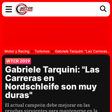
COCHES
ELÉCTRICOS
DGT
TECNOLOGÍA
MOTOS
MOTOGP
RACING
Motor y Racing
Turismos
Gabriele Tarquini: "Las Carreras en Nordschleife son muy duras"
WTCR 2019
Gabriele Tarquini: "Las
Carreras en
Nordschleife son muy
duras"
El actual campeón debe mejorar en las
pruebas siguientes para mantenerse en la