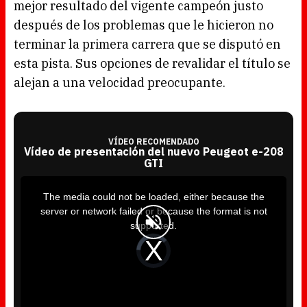
mejor resultado del vigente campeón justo
después de los problemas que le hicieron no
terminar la primera carrera que se disputó en
esta pista. Sus opciones de revalidar el título se
alejan a una velocidad preocupante.
VÍDEO RECOMENDADO
Vídeo de presentación del nuevo Peugeot e-208
GTI
T
h
i
The media could not be loaded, either because the
s
i
server or network failed or because the format is not
s
a
supported.
m
o
d
V
a
i
l
d
w
e
i
o
n
P
d
l
o
a
w
y
.
e