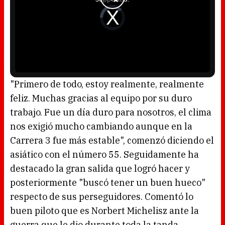
m
o
d
V
a
i
l
d
w
e
i
o
n
P
d
l
o
a
w
y
.
e
r
i
s
l
o
"Primero de todo, estoy realmente, realmente
a
d
feliz. Muchas gracias al equipo por su duro
i
n
g
trabajo. Fue un día duro para nosotros, el clima
.
nos exigió mucho cambiando aunque en la
Carrera 3 fue más estable", comenzó diciendo el
asiático con el número 55. Seguidamente ha
destacado la gran salida que logró hacer y
posteriormente "buscó tener un buen hueco"
respecto de sus perseguidores. Comentó lo
buen piloto que es Norbert Michelisz ante la
guerra que le dio durante toda la tanda