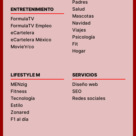
Padres
Salud
ENTRETENIMIENTO
Mascotas
FormulaTV
Navidad
FormulaTV Empleo
Viajes
eCartelera
Psicología
eCartelera México
Fit
Movie'n'co
Hogar
LIFESTYLE M
SERVICIOS
MENzig
Diseño web
Fitness
SEO
Tecnología
Redes sociales
Estilo
Zonared
F1 al día