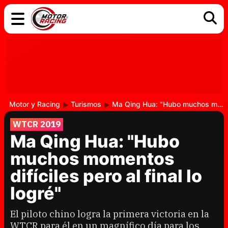
COCHES
ELÉCTRICOS
DGT
TECNOLOGÍA
MOTOS
MOTOGP
RACING
Motor y Racing
Turismos
Ma Qing Hua: "Hubo muchos momentos difíciles pero al final lo logré"
WTCR 2019
Ma Qing Hua: "Hubo
muchos momentos
difíciles pero al final lo
logré"
El piloto chino logra la primera victoria en la
WTCR para él en un magnífico día para los