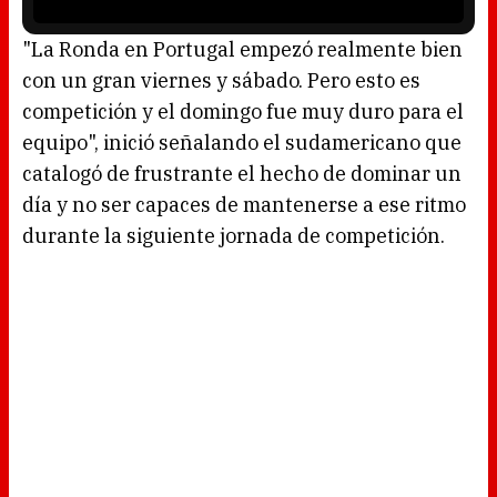
i
s
l
o
"La Ronda en Portugal empezó realmente bien
a
d
con un gran viernes y sábado. Pero esto es
i
n
g
competición y el domingo fue muy duro para el
.
equipo", inició señalando el sudamericano que
catalogó de frustrante el hecho de dominar un
día y no ser capaces de mantenerse a ese ritmo
durante la siguiente jornada de competición.