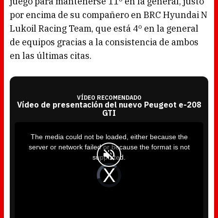
juego para mantenerse 11º en la general, justo
por encima de su compañero en BRC Hyundai N
Lukoil Racing Team, que está 4º en la general
de equipos gracias a la consistencia de ambos
en las últimas citas.
VÍDEO RECOMENDADO
Vídeo de presentación del nuevo Peugeot e-208
GTI
T
h
i
The media could not be loaded, either because the
s
i
server or network failed or because the format is not
s
a
supported.
m
o
d
V
a
i
l
d
w
e
i
o
n
P
d
l
o
a
w
y
.
e
r