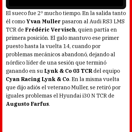
i
s
l
o
El sueco fue 2º mucho tiempo. En la salida tanto
a
d
él como
Yvan Muller
pasaron al Audi RS3 LMS
i
n
g
TCR de
Frédéric Vervisch
, quien partía en
.
primera posición. El galo mantuvo ese primer
puesto hasta la vuelta 14, cuando por
problemas mecánicos abandonó, dejando al
nórdico líder de una sesión que terminó
ganando en su
Lynk & Co 03 TCR
del equipo
Cyan Racing Lynk & Co
. En la misma vuelta
que dijo adiós el veterano Muller, se retiró por
iguales problemas el Hyundai i30 N TCR de
Augusto Farfus
.