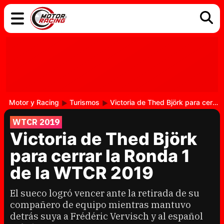
COCHES
ELÉCTRICOS
DGT
TECNOLOGÍA
MOTOS
MOTOGP
RACING
Motor y Racing
Turismos
Victoria de Thed Björk para cerrar la Ronda 1 de la WTCR 2019
WTCR 2019
Victoria de Thed Björk
para cerrar la Ronda 1
de la WTCR 2019
El sueco logró vencer ante la retirada de su
compañero de equipo mientras mantuvo
detrás suya a Frédéric Vervisch y al español