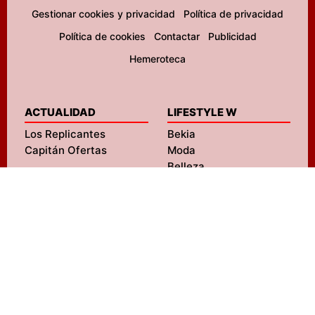
Gestionar cookies y privacidad
Política de privacidad
Política de cookies
Contactar
Publicidad
Hemeroteca
ACTUALIDAD
LIFESTYLE W
Los Replicantes
Bekia
Capitán Ofertas
Moda
Belleza
Pareja
Padres
Salud
ENTRETENIMIENTO
Mascotas
FormulaTV
Navidad
FormulaTV Empleo
Viajes
eCartelera
Psicología
eCartelera México
Fit
Movie'n'co
Hogar