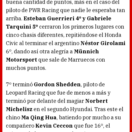
buena cantidad de puntos, más en el caso del
piloto de PWR Racing que nadie le esperaba tan
arriba.
Esteban Guerrieri 4º y Gabriele
Tarquini 5º
cerraron los primeros lugares con
cinco chasis diferentes, repitiéndose el Honda
Civic al terminar el argentino
Néstor Girolami
6º, dando así otra alegría a
Münnich
Motorsport
que sale de Marruecos con
muchos puntos.
7º terminó
Gordon Shedden
, piloto de
Leopard Racing que fue de menos a más y
terminó por delante del magiar
Norbert
Michelisz
en el segundo Hyundai. Tras este el
chino
Ma Qing Hua
, batiendo por mucho a su
compañero
Kevin Ceccon
que fue 16º, el