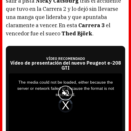
salir a pista
Nicky Catsburg
tras el accidente
que tuvo en la Carrera 2 y lo dejó sin llevarse
una manga que lideraba y que apuntaba
claramente a vencer. En esta
Carrera 3
el
vencedor fue el sueco
Thed Björk
.
VÍDEO RECOMENDADO
Vídeo de presentación del nuevo Peugeot e-208
GTI
T
h
i
The media could not be loaded, either because the
s
i
server or network failed or because the format is not
s
a
supported.
m
o
d
V
a
i
l
d
w
e
i
o
n
P
d
l
o
a
w
y
.
e
r