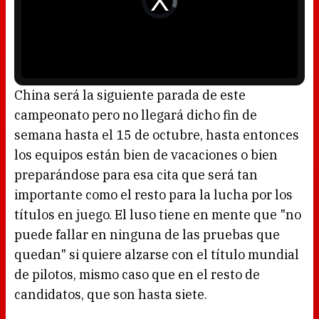
l
d
w
e
i
o
n
P
d
l
o
a
w
y
.
e
r
i
s
l
o
China será la siguiente parada de este
a
d
campeonato pero no llegará dicho fin de
i
n
g
semana hasta el 15 de octubre, hasta entonces
.
los equipos están bien de vacaciones o bien
preparándose para esa cita que será tan
importante como el resto para la lucha por los
títulos en juego. El luso tiene en mente que "no
puede fallar en ninguna de las pruebas que
quedan" si quiere alzarse con el título mundial
de pilotos, mismo caso que en el resto de
candidatos, que son hasta siete.