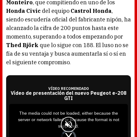
Monteiro
, que compitiendo en uno de los
Honda Civic
del equipo
Castrol Honda
,
siendo escudería oficial del fabricante nipón, ha
alcanzado la cifra de 200 puntos hasta este
momento, superando a todos empezando por
Thed Björk
que lo sigue con 188. El luso no se
fía de su ventaja y busca aumentarla sí o sí en
el siguiente compromiso.
VÍDEO RECOMENDADO
Vídeo de presentación del nuevo Peugeot e-208
GTI
T
h
i
The media could not be loaded, either because the
s
i
server or network failed or because the format is not
s
a
supported.
m
o
d
V
a
i