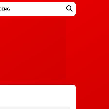
CING
TECNOLOGÍA