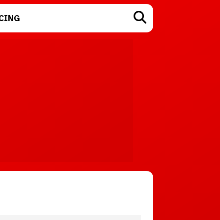
CING
TECNOLOGÍA