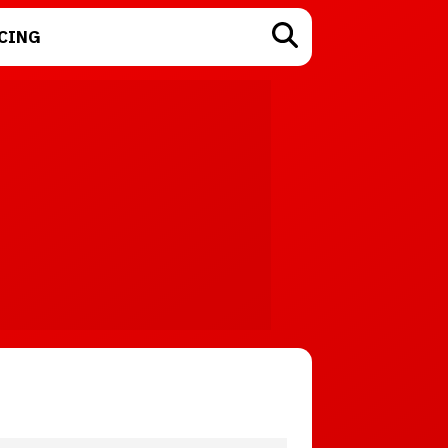
CING
TECNOLOGÍA