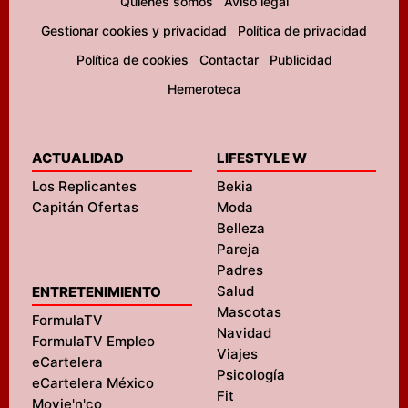
Quiénes somos
Aviso legal
Gestionar cookies y privacidad
Política de privacidad
Política de cookies
Contactar
Publicidad
Hemeroteca
ACTUALIDAD
LIFESTYLE W
Los Replicantes
Bekia
Capitán Ofertas
Moda
Belleza
Pareja
Padres
Salud
ENTRETENIMIENTO
Mascotas
FormulaTV
Navidad
FormulaTV Empleo
Viajes
eCartelera
Psicología
eCartelera México
Fit
Movie'n'co