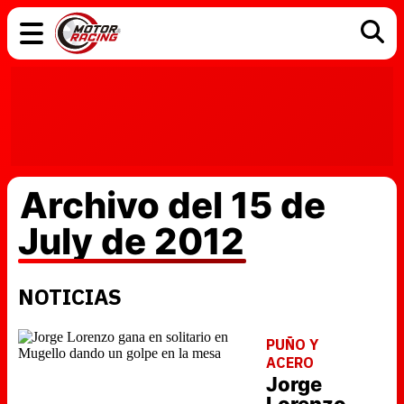
COCHES
ELÉCTRICOS
DGT
TECNOLOGÍA
MOTOS
MOTOGP
RACING
Archivo del 15 de
July de 2012
NOTICIAS
PUÑO Y
ACERO
Jorge