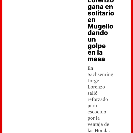
Lorenzo
gana en
solitario
en
Mugello
dando
un
golpe
en la
mesa
En
Sachsenring
Jorge
Lorenzo
salió
reforzado
pero
escocido
por la
ventaja de
las Honda.