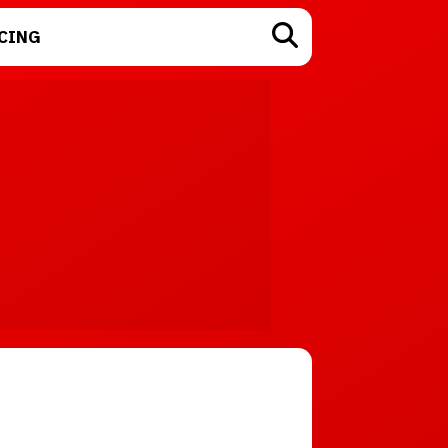
CING
TECNOLOGÍA