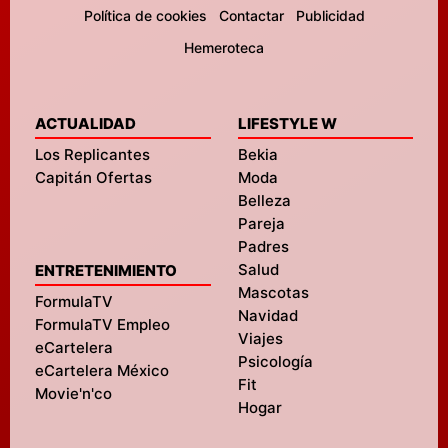
Política de cookies
Contactar
Publicidad
Hemeroteca
ACTUALIDAD
LIFESTYLE W
Los Replicantes
Bekia
Capitán Ofertas
Moda
Belleza
Pareja
Padres
Salud
ENTRETENIMIENTO
Mascotas
FormulaTV
Navidad
FormulaTV Empleo
Viajes
eCartelera
Psicología
eCartelera México
Fit
Movie'n'co
Hogar