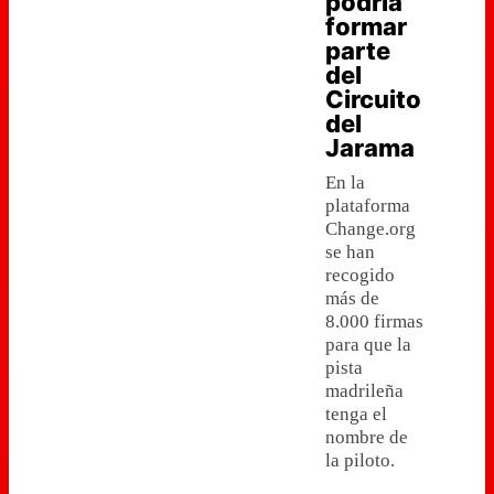
podría
formar
parte
del
Circuito
del
Jarama
En la
plataforma
Change.org
se han
recogido
más de
8.000 firmas
para que la
pista
madrileña
tenga el
nombre de
la piloto.