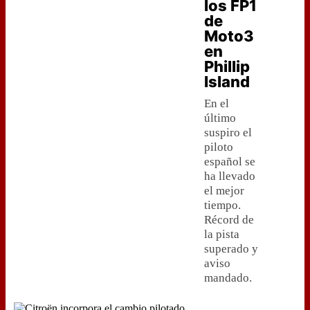
los FP1
de
Moto3
en
Phillip
Island
En el
último
suspiro el
piloto
español se
ha llevado
el mejor
tiempo.
Récord de
la pista
superado y
aviso
mandado.