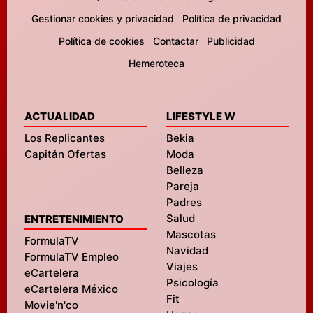
Gestionar cookies y privacidad
Política de privacidad
Política de cookies
Contactar
Publicidad
Hemeroteca
ACTUALIDAD
LIFESTYLE W
Los Replicantes
Bekia
Capitán Ofertas
Moda
Belleza
Pareja
Padres
Salud
ENTRETENIMIENTO
Mascotas
FormulaTV
Navidad
FormulaTV Empleo
Viajes
eCartelera
Psicología
eCartelera México
Fit
Movie'n'co