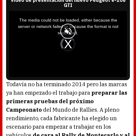
Vídeo de presentación del nuevo Peugeot e-208
GTI
T
h
i
The media could not be loaded, either because the
s
i
server or network failed or because the format is not
s
a
supported.
m
o
d
V
a
i
l
d
w
e
i
o
n
P
d
l
o
a
w
y
.
e
r
i
s
l
o
Todavía no ha terminado 2014 pero las marcas
a
d
ya han empezado el trabajo para
preparar las
i
n
g
primeras pruebas del próximo
.
Campeonato
del Mundo de Rallies. A pleno
rendimiento, cada fabricante ha elegido un
escenario para empezar a trabajar en los
vehículos
de cara al Rally de Montecarlo y al