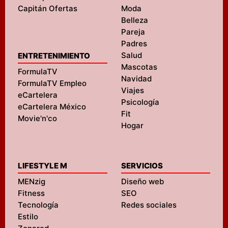
Capitán Ofertas
Moda
Belleza
Pareja
Padres
Salud
ENTRETENIMIENTO
Mascotas
FormulaTV
Navidad
FormulaTV Empleo
Viajes
eCartelera
Psicología
eCartelera México
Fit
Movie'n'co
Hogar
LIFESTYLE M
SERVICIOS
MENzig
Diseño web
Fitness
SEO
Tecnología
Redes sociales
Estilo