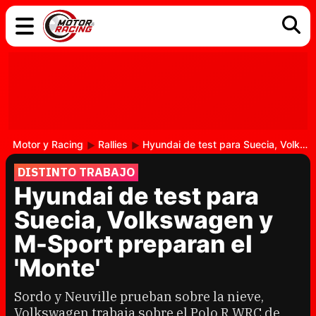
COCHES
ELÉCTRICOS
DGT
TECNOLOGÍA
MOTOS
MOTOGP
RACING
Motor y Racing
Rallies
Hyundai de test para Suecia, Volkswagen y M-Sport preparan el 'Monte'
DISTINTO TRABAJO
Hyundai de test para
Suecia, Volkswagen y
M-Sport preparan el
'Monte'
Sordo y Neuville prueban sobre la nieve,
Volkswagen trabaja sobre el Polo R WRC de