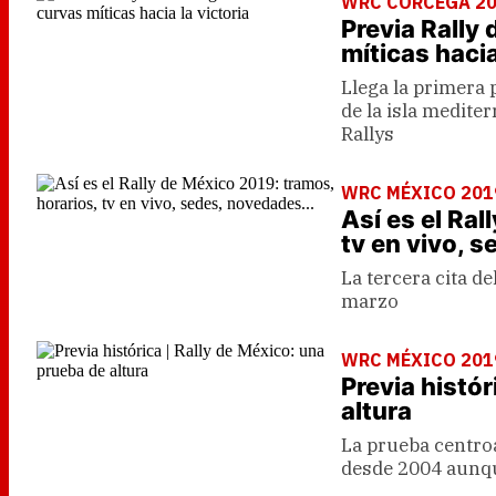
WRC CÓRCEGA 2
Previa Rally
míticas hacia
Llega la primera
de la isla medite
Rallys
WRC MÉXICO 201
Así es el Ral
tv en vivo, 
La tercera cita de
marzo
WRC MÉXICO 201
Previa histór
altura
La prueba centro
desde 2004 aunqu