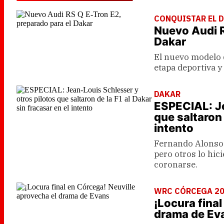
CONQUISTAR EL 
Nuevo Audi R
Dakar
El nuevo modelo 
etapa deportiva y
DAKAR
ESPECIAL: Je
que saltaron 
intento
Fernando Alonso h
pero otros lo hic
coronarse.
WRC CÓRCEGA 2
¡Locura fina
drama de Ev