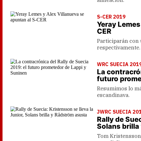
alineación.
S-CER 2019
Yeray Lemes 
CER
Participarán con
respectivamente.
WRC SUECIA 201
La contracrón
futuro prome
Resumimos lo más
escandinava.
JWRC SUECIA 201
Rally de Suec
Solans brill
Tom Kristensson 