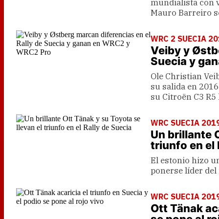
mundialista con v
Mauro Barreiro s
WRC 2 SUECIA 20
Veiby y Østb
Suecia y ga
Ole Christian Vei
su salida en 2016
su Citroën C3 R5 
WRC SUECIA 2019
Un brillante 
triunfo en el
El estonio hizo u
ponerse líder del
WRC SUECIA 2019 
Ott Tänak aca