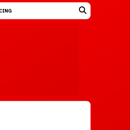
CING
TECNOLOGÍA