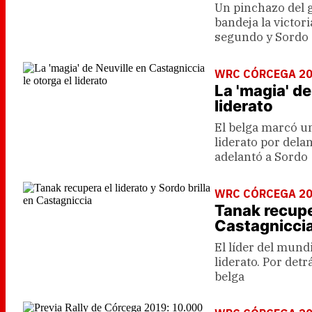
Un pinchazo del ga
bandeja la victori
segundo y Sordo 
WRC CÓRCEGA 2
La 'magia' de
liderato
El belga marcó un
liderato por dela
adelantó a Sordo
WRC CÓRCEGA 2
Tanak recuper
Castagnicci
El líder del mund
liderato. Por detr
belga