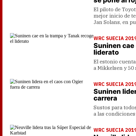
se pone al ro
El piloto de Toyo
mejor inicio de t
Jan Solans, en pu
WRC SUECIA 201
Suninen cae 
liderato
El estonio cuent
a Mikkelsen y 50
WRC SUECIA 2019 
Suninen lide
carrera
Sustos para todo
a las condiciones 
WRC SUECIA 201