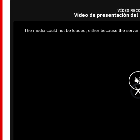
VÍDEO REC
Vídeo de presentación del
T
h
i
The media could not be loaded, either because the server 
s
i
s
a
m
o
d
a
l
w
i
n
d
o
w
.
V
i
d
e
o
P
l
a
y
e
r
i
s
l
o
a
d
i