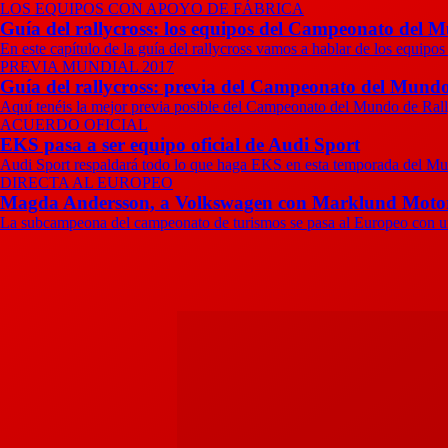
LOS EQUIPOS CON APOYO DE FÁBRICA
Guía del rallycross: los equipos del Campeonato del M
En este capítulo de la guía del rallycross vamos a hablar de los equipos
PREVIA MUNDIAL 2017
Guía del rallycross: previa del Campeonato del Mundo
Aquí tenéis la mejor previa posible del Campeonato del Mundo de Rally
ACUERDO OFICIAL
EKS pasa a ser equipo oficial de Audi Sport
Audi Sport respaldará todo lo que haga EKS en esta temporada del Mun
DIRECTA AL EUROPEO
Magda Andersson, a Volkswagen con Marklund Moto
La subcampeona del campeonato de turismos se pasa al Europeo con un