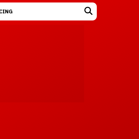
CING
TECNOLOGÍA