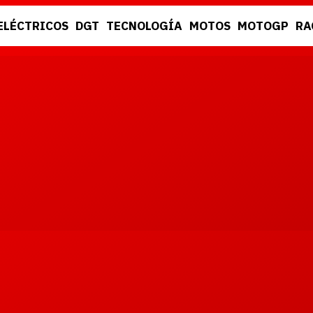
ELÉCTRICOS
DGT
TECNOLOGÍA
MOTOS
MOTOGP
RA
DGT
RACING