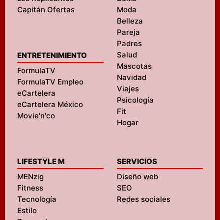
Capitán Ofertas
Moda
Belleza
Pareja
Padres
Salud
ENTRETENIMIENTO
Mascotas
FormulaTV
Navidad
FormulaTV Empleo
Viajes
eCartelera
Psicología
eCartelera México
Fit
Movie'n'co
Hogar
LIFESTYLE M
SERVICIOS
MENzig
Diseño web
Fitness
SEO
Tecnología
Redes sociales
Estilo