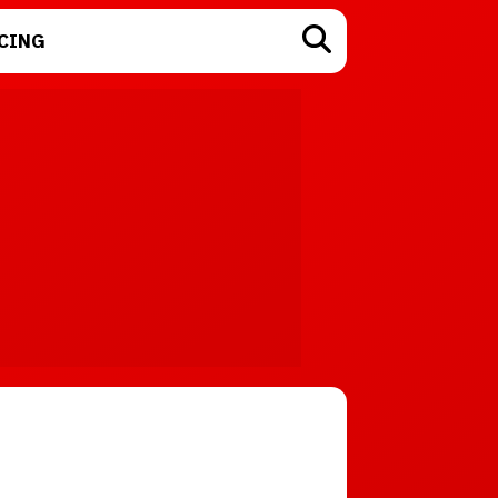
CING
TECNOLOGÍA