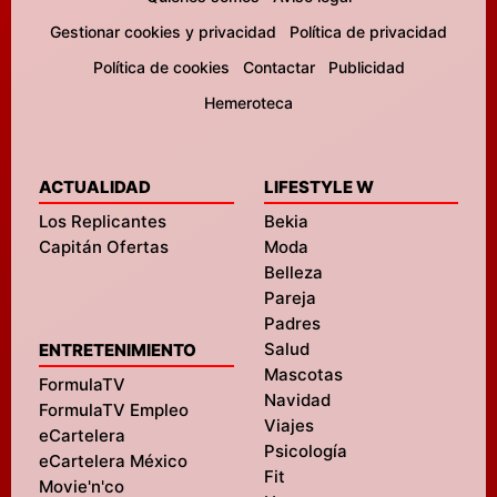
Gestionar cookies y privacidad
Política de privacidad
Política de cookies
Contactar
Publicidad
Hemeroteca
ACTUALIDAD
LIFESTYLE W
Los Replicantes
Bekia
Capitán Ofertas
Moda
Belleza
Pareja
Padres
Salud
ENTRETENIMIENTO
Mascotas
FormulaTV
Navidad
FormulaTV Empleo
Viajes
eCartelera
Psicología
eCartelera México
Fit
Movie'n'co