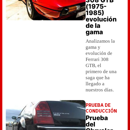
308 GTB
(1975-
1985)
evolución
de la
gama
Analizamos la
gama y
evolución de
Ferrari 308
GTB, el
primero de una
saga que ha
llegado a
nuestros días.
PRUEBA DE
CONDUCCIÓN
Prueba
del