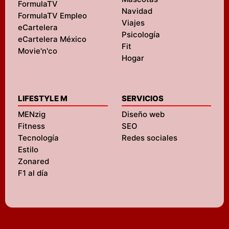
FormulaTV
Navidad
FormulaTV Empleo
Viajes
eCartelera
Psicología
eCartelera México
Fit
Movie'n'co
Hogar
LIFESTYLE M
SERVICIOS
MENzig
Diseño web
Fitness
SEO
Tecnología
Redes sociales
Estilo
Zonared
F1 al día