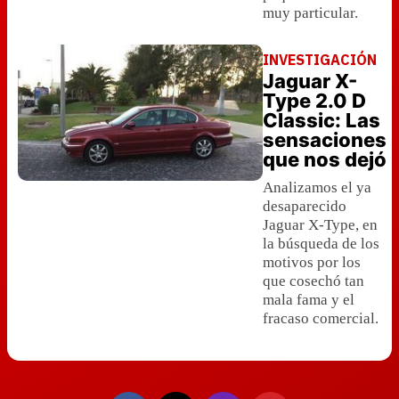
muy particular.
INVESTIGACIÓN
Jaguar X-
Type 2.0 D
Classic: Las
sensaciones
que nos dejó
Analizamos el ya
desaparecido
Jaguar X-Type, en
la búsqueda de los
motivos por los
que cosechó tan
mala fama y el
fracaso comercial.