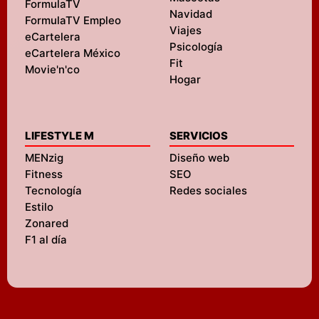
FormulaTV
Navidad
FormulaTV Empleo
Viajes
eCartelera
Psicología
eCartelera México
Fit
Movie'n'co
Hogar
LIFESTYLE M
SERVICIOS
MENzig
Diseño web
Fitness
SEO
Tecnología
Redes sociales
Estilo
Zonared
F1 al día