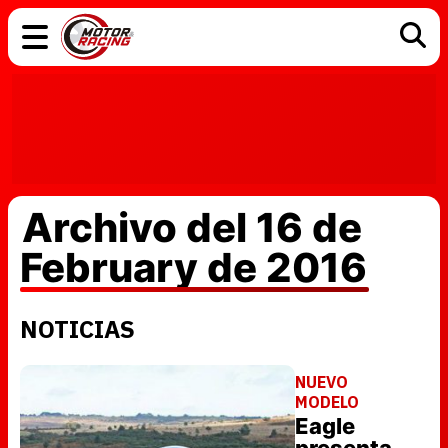
COCHES
ELÉCTRICOS
DGT
TECNOLOGÍA
MOTOS
MOTOGP
RACING
Archivo del 16 de
February de 2016
NOTICIAS
NUEVO
MODELO
Eagle