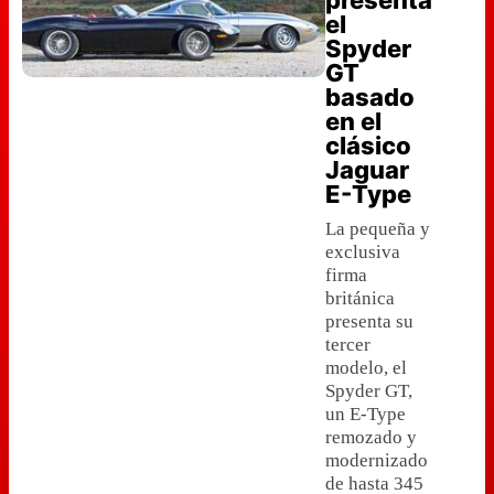
presenta
el
Spyder
GT
basado
en el
clásico
Jaguar
E-Type
La pequeña y
exclusiva
firma
británica
presenta su
tercer
modelo, el
Spyder GT,
un E-Type
remozado y
modernizado
de hasta 345