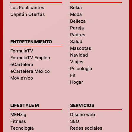
Los Replicantes
Bekia
Capitán Ofertas
Moda
Belleza
Pareja
Padres
Salud
ENTRETENIMIENTO
Mascotas
FormulaTV
Navidad
FormulaTV Empleo
Viajes
eCartelera
Psicología
eCartelera México
Fit
Movie'n'co
Hogar
LIFESTYLE M
SERVICIOS
MENzig
Diseño web
Fitness
SEO
Tecnología
Redes sociales