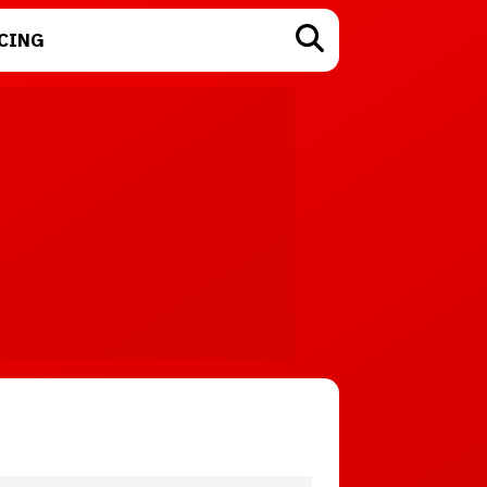
CING
TECNOLOGÍA