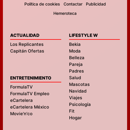
Política de cookies
Contactar
Publicidad
Hemeroteca
ACTUALIDAD
LIFESTYLE W
Los Replicantes
Bekia
Capitán Ofertas
Moda
Belleza
Pareja
Padres
Salud
ENTRETENIMIENTO
Mascotas
FormulaTV
Navidad
FormulaTV Empleo
Viajes
eCartelera
Psicología
eCartelera México
Fit
Movie'n'co
Hogar