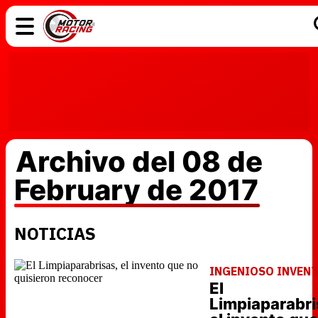
COCHES
ELÉCTRICOS
DGT
TECNOLOGÍA
MOTOS
MOTOGP
RACING
Archivo del 08 de
February de 2017
NOTICIAS
INGENIOSO INVEN
El
Limpiaparabri