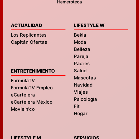
Hemeroteca
ACTUALIDAD
LIFESTYLE W
Los Replicantes
Bekia
Capitán Ofertas
Moda
Belleza
Pareja
Padres
Salud
ENTRETENIMIENTO
Mascotas
FormulaTV
Navidad
FormulaTV Empleo
Viajes
eCartelera
Psicología
eCartelera México
Fit
Movie'n'co
Hogar
LIFESTYLE M
SERVICIOS