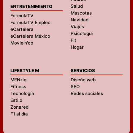
Salud
ENTRETENIMIENTO
Mascotas
FormulaTV
Navidad
FormulaTV Empleo
Viajes
eCartelera
Psicología
eCartelera México
Fit
Movie'n'co
Hogar
LIFESTYLE M
SERVICIOS
MENzig
Diseño web
Fitness
SEO
Tecnología
Redes sociales
Estilo
Zonared
F1 al día