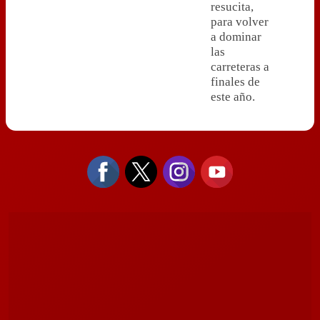
resucita,
para volver
a dominar
las
carreteras a
finales de
este año.