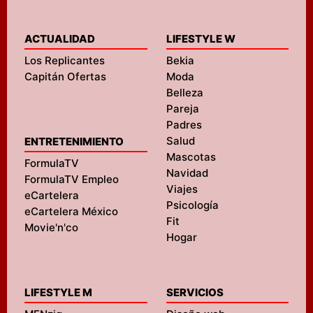
ACTUALIDAD
LIFESTYLE W
Los Replicantes
Bekia
Capitán Ofertas
Moda
Belleza
Pareja
Padres
Salud
ENTRETENIMIENTO
Mascotas
FormulaTV
Navidad
FormulaTV Empleo
Viajes
eCartelera
Psicología
eCartelera México
Fit
Movie'n'co
Hogar
LIFESTYLE M
SERVICIOS