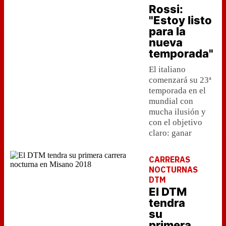
Rossi:
"Estoy listo
para la
nueva
temporada"
El italiano
comenzará su 23ª
temporada en el
mundial con
mucha ilusión y
con el objetivo
claro: ganar
CARRERAS
NOCTURNAS
DTM
El DTM
tendra
su
primera