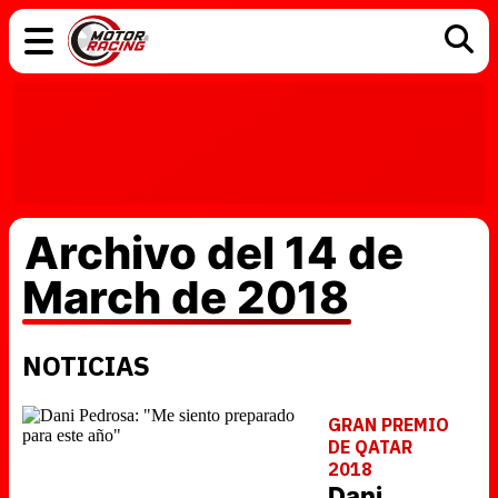
COCHES
ELÉCTRICOS
DGT
TECNOLOGÍA
MOTOS
MOTOGP
RACING
Archivo del 14 de
March de 2018
NOTICIAS
GRAN PREMIO
DE QATAR
2018
Dani