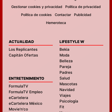
Gestionar cookies y privacidad
Política de privacidad
Política de cookies
Contactar
Publicidad
Hemeroteca
ACTUALIDAD
LIFESTYLE W
Los Replicantes
Bekia
Capitán Ofertas
Moda
Belleza
Pareja
Padres
Salud
ENTRETENIMIENTO
Mascotas
FormulaTV
Navidad
FormulaTV Empleo
Viajes
eCartelera
Psicología
eCartelera México
Fit
Movie'n'co