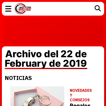
COCHES
ELÉCTRICOS
DGT
TECNOLOGÍA
MOTOS
MOTOGP
RACING
Archivo del 22 de
February de 2019
NOTICIAS
NOVEDADES
Y
CONSEJOS
Regalos