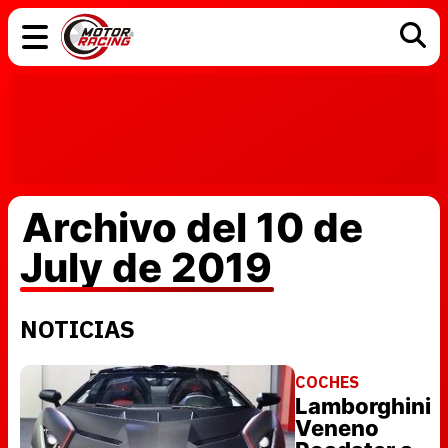
COCHES
ELÉCTRICOS
DGT
TECNOLOGÍA
MOTOS
MOTOGP
RACING
Archivo del 10 de
July de 2019
NOTICIAS
COCHES
Lamborghini
Veneno