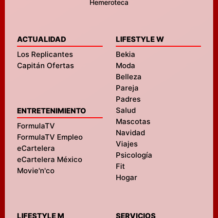
Hemeroteca
ACTUALIDAD
LIFESTYLE W
Los Replicantes
Bekia
Capitán Ofertas
Moda
Belleza
Pareja
Padres
Salud
ENTRETENIMIENTO
Mascotas
FormulaTV
Navidad
FormulaTV Empleo
Viajes
eCartelera
Psicología
eCartelera México
Fit
Movie'n'co
Hogar
LIFESTYLE M
SERVICIOS