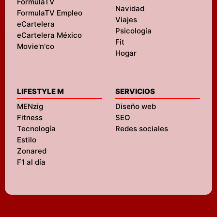
FormulaTV
Navidad
FormulaTV Empleo
Viajes
eCartelera
Psicología
eCartelera México
Fit
Movie'n'co
Hogar
LIFESTYLE M
SERVICIOS
MENzig
Diseño web
Fitness
SEO
Tecnología
Redes sociales
Estilo
Zonared
F1 al día