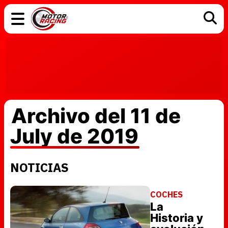
COCHES
ELÉCTRICOS
DGT
TECNOLOGÍA
MOTOS
MOTOGP
RACING
Archivo del 11 de
July de 2019
NOTICIAS
COCHES
La
Historia y