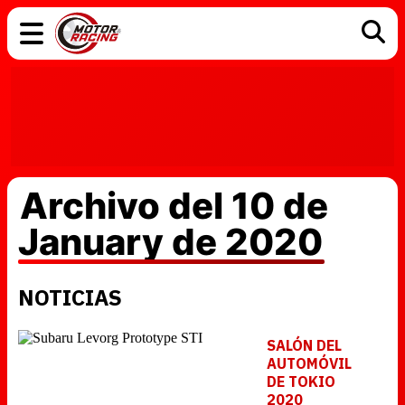
COCHES
ELÉCTRICOS
DGT
TECNOLOGÍA
MOTOS
MOTOGP
RACING
Archivo del 10 de
January de 2020
NOTICIAS
SALÓN DEL
AUTOMÓVIL
DE TOKIO
2020