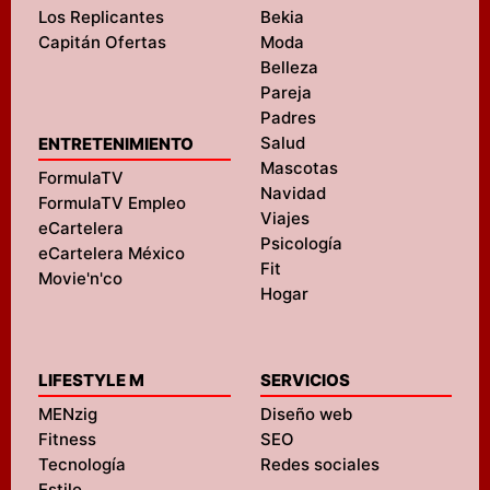
Los Replicantes
Bekia
Capitán Ofertas
Moda
Belleza
Pareja
Padres
Salud
ENTRETENIMIENTO
Mascotas
FormulaTV
Navidad
FormulaTV Empleo
Viajes
eCartelera
Psicología
eCartelera México
Fit
Movie'n'co
Hogar
LIFESTYLE M
SERVICIOS
MENzig
Diseño web
Fitness
SEO
Tecnología
Redes sociales
Estilo