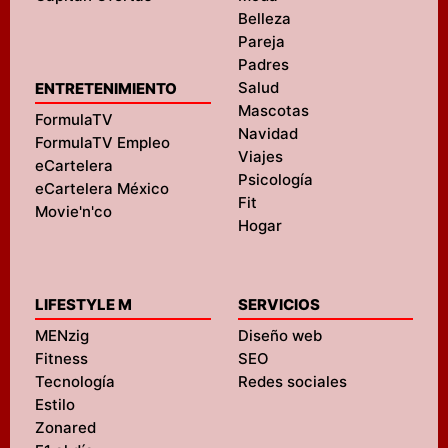
Belleza
Pareja
Padres
Salud
ENTRETENIMIENTO
Mascotas
FormulaTV
Navidad
FormulaTV Empleo
Viajes
eCartelera
Psicología
eCartelera México
Fit
Movie'n'co
Hogar
LIFESTYLE M
SERVICIOS
MENzig
Diseño web
Fitness
SEO
Tecnología
Redes sociales
Estilo
Zonared