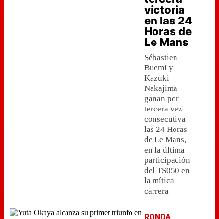
victoria
en las 24
Horas de
Le Mans
Sébastien
Buemi y
Kazuki
Nakajima
ganan por
tercera vez
consecutiva
las 24 Horas
de Le Mans,
en la última
participación
del TS050 en
la mítica
carrera
RONDA