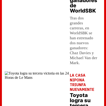
ganadores
de
WorldSBK
Tras dos
grandes
carreras, en
WorldSBK se
han estrenado
dos nuevos
ganadores:
Chaz Davies y
Michael Van der
Mark.
LA CASA
NIPONA
TRIUNFA
NUEVAMENTE
Toyota
logra su
tercera