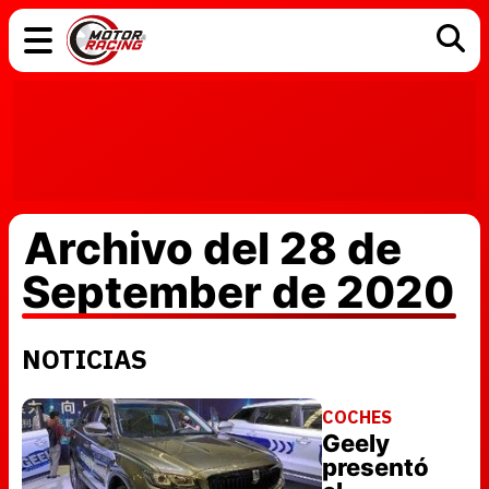
COCHES
ELÉCTRICOS
DGT
TECNOLOGÍA
MOTOS
MOTOGP
RACING
Archivo del 28 de
September de 2020
NOTICIAS
COCHES
Geely
presentó