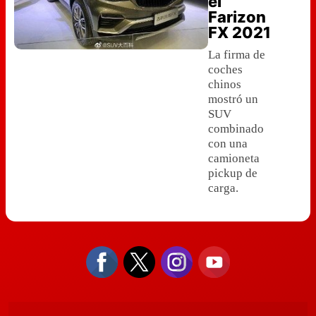
el
Farizon
FX 2021
La firma de
coches
chinos
mostró un
SUV
combinado
con una
camioneta
pickup de
carga.