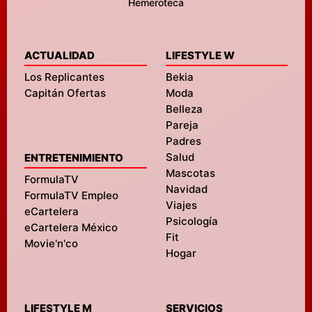
Hemeroteca
ACTUALIDAD
LIFESTYLE W
Los Replicantes
Bekia
Capitán Ofertas
Moda
Belleza
Pareja
Padres
Salud
ENTRETENIMIENTO
Mascotas
FormulaTV
Navidad
FormulaTV Empleo
Viajes
eCartelera
Psicología
eCartelera México
Fit
Movie'n'co
Hogar
LIFESTYLE M
SERVICIOS