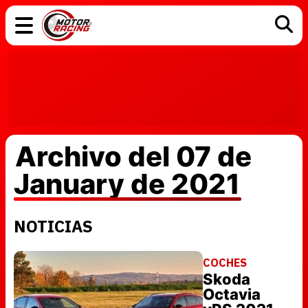
COCHES
ELÉCTRICOS
DGT
TECNOLOGÍA
MOTOS
MOTOGP
RACING
Archivo del 07 de
January de 2021
NOTICIAS
COCHES
Skoda
Octavia