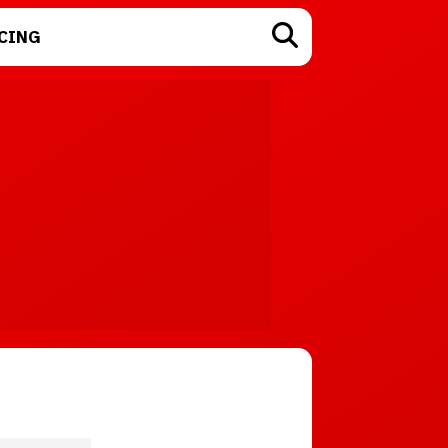
CING
TECNOLOGÍA