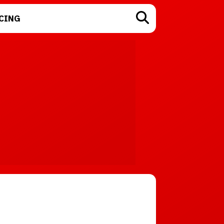
CING
TECNOLOGÍA