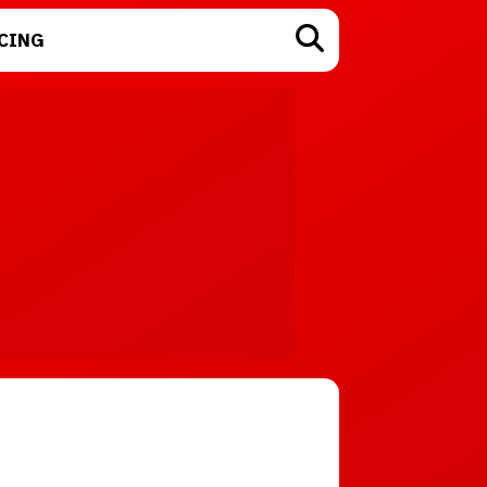
CING
TECNOLOGÍA