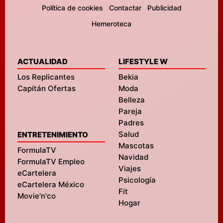
Política de cookies
Contactar
Publicidad
Hemeroteca
ACTUALIDAD
LIFESTYLE W
Los Replicantes
Bekia
Capitán Ofertas
Moda
Belleza
Pareja
Padres
Salud
ENTRETENIMIENTO
Mascotas
FormulaTV
Navidad
FormulaTV Empleo
Viajes
eCartelera
Psicología
eCartelera México
Fit
Movie'n'co
Hogar