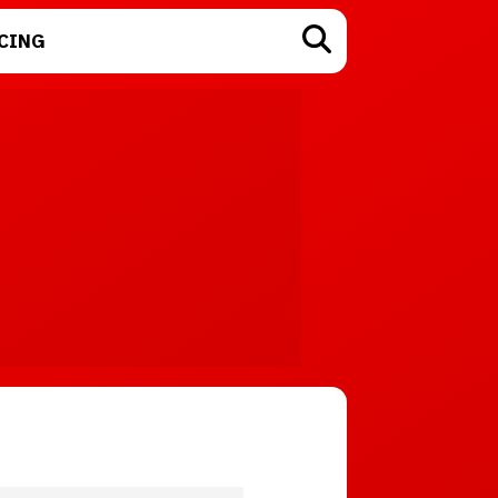
CING
TECNOLOGÍA