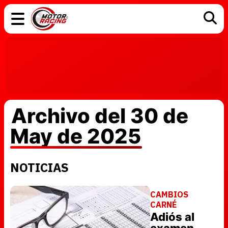
COCHES
ELÉCTRICOS
DGT
TECNOLOGÍA
MOTOS
MOTOGP
RACING
Archivo del 30 de
May de 2025
NOTICIAS
CAMBIOS
CARNÉ
Adiós al