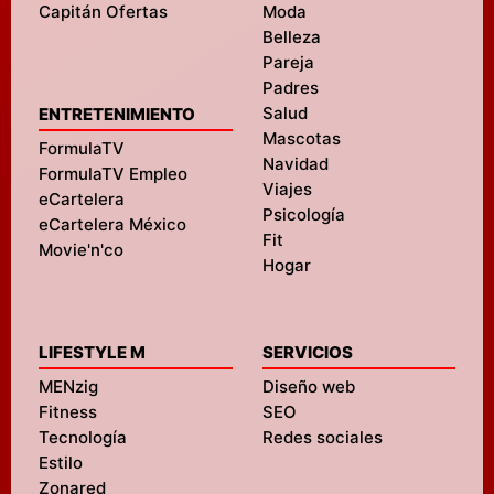
Capitán Ofertas
Moda
Belleza
Pareja
Padres
Salud
ENTRETENIMIENTO
Mascotas
FormulaTV
Navidad
FormulaTV Empleo
Viajes
eCartelera
Psicología
eCartelera México
Fit
Movie'n'co
Hogar
LIFESTYLE M
SERVICIOS
MENzig
Diseño web
Fitness
SEO
Tecnología
Redes sociales
Estilo
Zonared