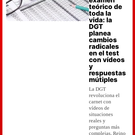
examen
teórico de
toda la
vida: la
DGT
planea
cambios
radicales
en el test
con vídeos
y
respuestas
mútiples
La DGT
revoluciona el
carnet con
vídeos de
situaciones
reales y
preguntas más
complejas. Reino